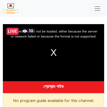
This
is
10
a
LIVE
The media could not be loaded, either because the server
modal
window.
or network failed or because the format is not supported.
প্রোগ্রাম গাইড
No program guide available for this channel.