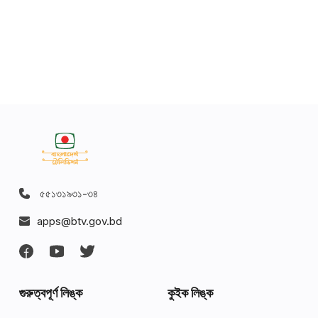
৫৫১৩১৯৩১-৩৪
apps@btv.gov.bd
গুরুত্বপূর্ণ লিঙ্ক
কুইক লিঙ্ক