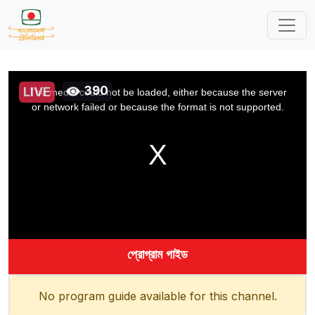
This
is
390
a
LIVE
The media could not be loaded, either because the server
modal
window.
or network failed or because the format is not supported.
প্রোগ্রাম গাইড
No program guide available for this channel.