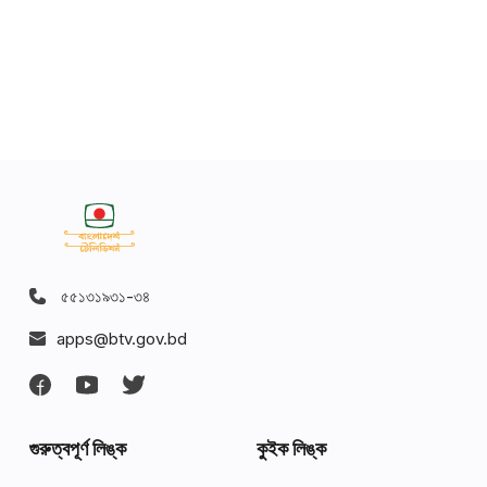
৫৫১৩১৯৩১-৩৪
apps@btv.gov.bd
গুরুত্বপূর্ণ লিঙ্ক
কুইক লিঙ্ক