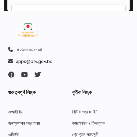
Limitation of Liability
"
AS IS
"
and
"
AS
AVAILABLE
"
Disclaimer
৫৫১৩১৯৩১-৩৪
apps@btv.gov.bd
Governing Law
Disputes Resolution
গুরুত্বপূর্ণ লিঙ্ক
কুইক লিঙ্ক
For European Union (EU) Users
এআইবিডি
বিটিভি ওয়েবসাইট
জনপ্রশাসন মন্ত্রণালয়
কমপ্লেইন / ফিডব্যাক
United States Legal Compliance
এবিইউ
প্রোগ্রাম সময়সূচী